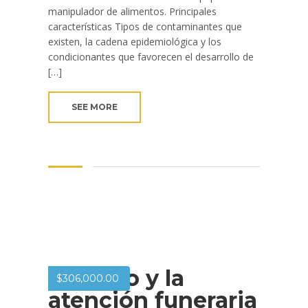
manipulador de alimentos. Principales
características Tipos de contaminantes que
existen, la cadena epidemiológica y los
condicionantes que favorecen el desarrollo de
[…]
SEE MORE
El duelo y la
$
306,000.00
atención funeraria