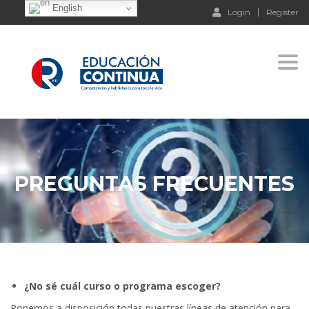
English
Login
Register
Togg
PREGUNTAS FRECUENTES
¿No sé cuál curso o programa escoger?
Ponemos a disposición todas nuestras líneas de atención para