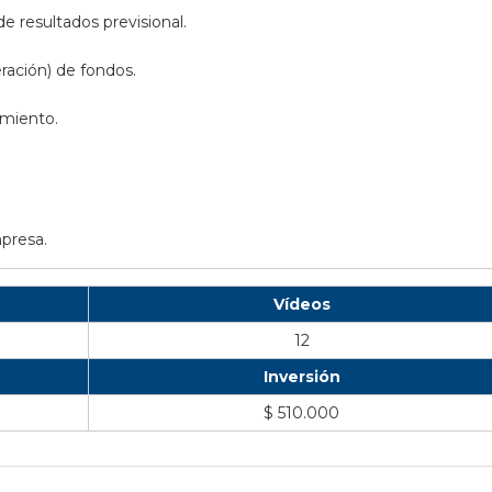
e resultados previsional.
ración) de fondos.
imiento.
mpresa.
Vídeos
12
Inversión
$ 510.000