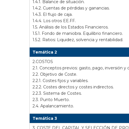
1.4.1. Balance de situación.
1.4.2. Cuentas de pérdidas y ganancias.
1.4.3. El flujo de caja.
1.4.4. Los otros EE.FF.
1.5. Análisis de los Estados Financieros.
1.5.1. Fondo de maniobra. Equilibrio financiero.
1.5.2. Ratios: Liquidez, solvencia y rentabilidad.
Temática 2
2.COSTOS
2.1. Conceptos previos: gasto, pago, inversión y 
2.2. Objetivo de Coste.
2.2.1. Costes fijos y variables.
2.2.2. Costes directos y costes indirectos.
2.2.3. Sistema de Costes.
2.3. Punto Muerto.
2.4. Apalancamiento.
Temática 3
3. COSTE DEL CAPITAL Y SELECCIÓN DE PR