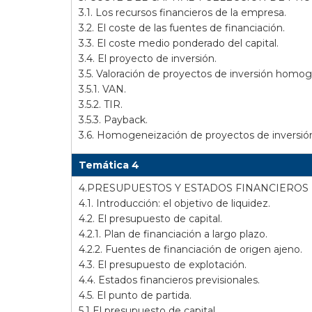
3.1. Los recursos financieros de la empresa.
3.2. El coste de las fuentes de financiación.
3.3. El coste medio ponderado del capital.
3.4. El proyecto de inversión.
3.5. Valoración de proyectos de inversión homo
3.5.1. VAN.
3.5.2. TIR.
3.5.3. Payback.
3.6. Homogeneización de proyectos de inversió
Temática 4
4.PRESUPUESTOS Y ESTADOS FINANCIEROS
4.1. Introducción: el objetivo de liquidez.
4.2. El presupuesto de capital.
4.2.1. Plan de financiación a largo plazo.
4.2.2. Fuentes de financiación de origen ajeno.
4.3. El presupuesto de explotación.
4.4. Estados financieros previsionales.
4.5. El punto de partida.
5.1 El presupuesto de capital