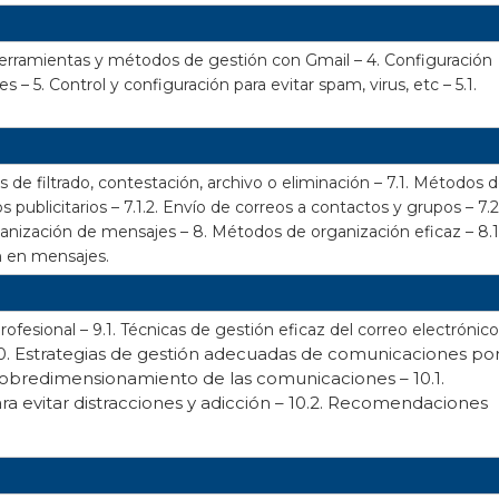
Herramientas y métodos de gestión con Gmail –
4. Configuración
des –
5. Control y configuración para evitar spam, virus, etc –
5.1.
 de filtrado, contestación, archivo o eliminación – 7.1. Métodos 
 publicitarios – 7.1.2. Envío de correos a contactos y grupos – 7.2
ganización de mensajes –
8. Métodos de organización eficaz –
8.1
n en mensajes.
rofesional – 9.1. Técnicas de gestión eficaz del correo electrónico
0. Estrategias de gestión adecuadas de comunicaciones po
o sobredimensionamiento de las comunicaciones –
10.1.
ra evitar distracciones y adicción –
10.2. Recomendaciones